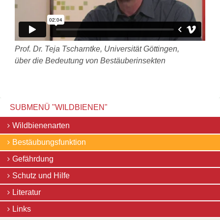
Prof. Dr. Teja Tscharntke, Universität Göttingen,
über die Bedeutung von Bestäuberinsekten
SUBMENÜ "WILDBIENEN"
Navigation
Wildbienenarten
überspringen
Bestäubungsfunktion
Gefährdung
Schutz und Hilfe
Literatur
Links