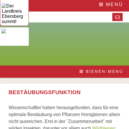
Navigation
Home
MENÜ
überspringen
Die
Initiative
Aktuelles
Veranstaltungen
Presse
Pressematerial
/
Downloads
Navigation
Die
BIENEN-MENÜ
überspringen
Honigbiene
Bestäubungsfunktion
Bienensterben
/
BESTÄUBUNGSFUNKTION
More
than
honey
Wissenschaftler haben herausgefunden, dass für eine
Wesensgemäße
optimale Bestäubung von Pflanzen Honigbienen allein
Bienenhaltung
Stadtimkerei
nicht ausreichen. Erst in der "Zusammenarbeit" mit
Literatur
wilden Insekten, darunter vor allem auch
Wildbienen
,