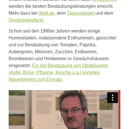
Links
werden die besten Bestäubungsleistungen erreicht.
Wildbienen
Mehr dazu bei
Welt.de
, dem
Tagesspiegel
und dem
Wildbienenarten
Deutschlandfunk
.
Bestäubungsfunktion
Gefährdung
Schon seit den 1980er Jahren werden einige
Schutz
und
Hummelarten, insbesondere Erdhummeln, gezüchtet
Hilfe
und zur Bestäubung von Tomaten, Paprika,
Literatur
Auberginen, Melonen, Zucchini, Erdbeeren,
Links
Brombeeren und Himbeeren in Gewächshäusern
Bienenfreundlich
eingesetzt.
Für die Bestäubung von Obstbäumen
Gärtnern
(Apfel, Birne, Pflaume, Kirsche u.a.) kommen
Allgemein
Links
Mauerbienen zum Einsatz.
Biologische
Vielfalt